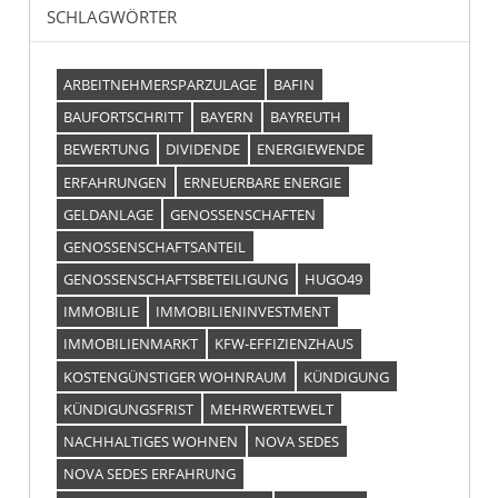
SCHLAGWÖRTER
ARBEITNEHMERSPARZULAGE
BAFIN
BAUFORTSCHRITT
BAYERN
BAYREUTH
BEWERTUNG
DIVIDENDE
ENERGIEWENDE
ERFAHRUNGEN
ERNEUERBARE ENERGIE
GELDANLAGE
GENOSSENSCHAFTEN
GENOSSENSCHAFTSANTEIL
GENOSSENSCHAFTSBETEILIGUNG
HUGO49
IMMOBILIE
IMMOBILIENINVESTMENT
IMMOBILIENMARKT
KFW-EFFIZIENZHAUS
KOSTENGÜNSTIGER WOHNRAUM
KÜNDIGUNG
KÜNDIGUNGSFRIST
MEHRWERTEWELT
NACHHALTIGES WOHNEN
NOVA SEDES
NOVA SEDES ERFAHRUNG