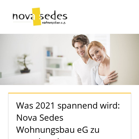
Zum
Inhalt
Menü
springen
Nova
Sedes
|
Der
offizielle
Blog
Was 2021 spannend wird:
Nova Sedes
Wohnungsbau eG zu