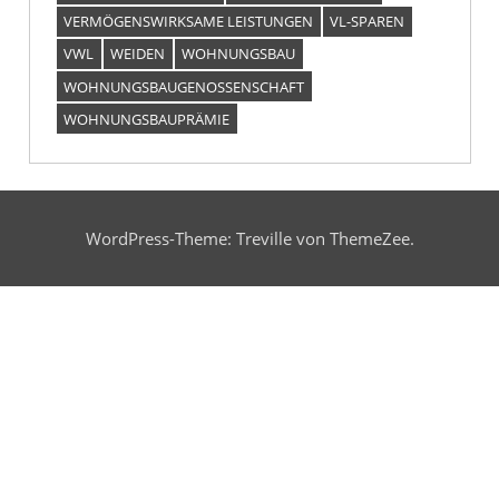
VERMÖGENSWIRKSAME LEISTUNGEN
VL-SPAREN
VWL
WEIDEN
WOHNUNGSBAU
WOHNUNGSBAUGENOSSENSCHAFT
WOHNUNGSBAUPRÄMIE
WordPress-Theme: Treville von ThemeZee.