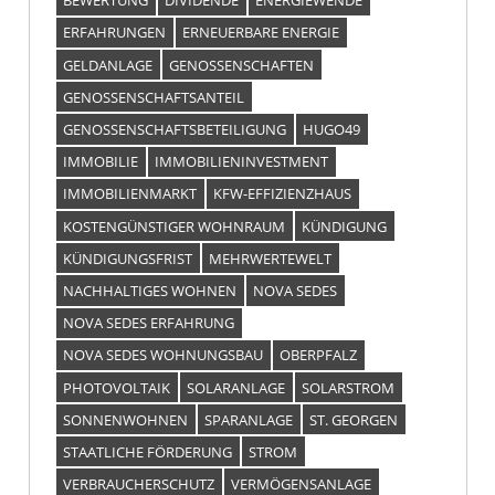
BEWERTUNG
DIVIDENDE
ENERGIEWENDE
ERFAHRUNGEN
ERNEUERBARE ENERGIE
GELDANLAGE
GENOSSENSCHAFTEN
GENOSSENSCHAFTSANTEIL
GENOSSENSCHAFTSBETEILIGUNG
HUGO49
IMMOBILIE
IMMOBILIENINVESTMENT
IMMOBILIENMARKT
KFW-EFFIZIENZHAUS
KOSTENGÜNSTIGER WOHNRAUM
KÜNDIGUNG
KÜNDIGUNGSFRIST
MEHRWERTEWELT
NACHHALTIGES WOHNEN
NOVA SEDES
NOVA SEDES ERFAHRUNG
NOVA SEDES WOHNUNGSBAU
OBERPFALZ
PHOTOVOLTAIK
SOLARANLAGE
SOLARSTROM
SONNENWOHNEN
SPARANLAGE
ST. GEORGEN
STAATLICHE FÖRDERUNG
STROM
VERBRAUCHERSCHUTZ
VERMÖGENSANLAGE