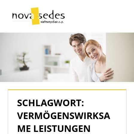
Zum
Inhalt
Menü
springen
Nova
Sedes
|
Der
offizielle
Blog
SCHLAGWORT:
VERMÖGENSWIRKSA
ME LEISTUNGEN