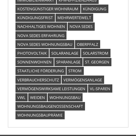
KOSTENGÜNSTIGER WOHNRAUM
KÜNDIGUNG
KÜNDIGUNGSFRIST
MEHRWERTEWELT
NACHHALTIGES WOHNEN
NOVA SEDES
NOVA SEDES ERFAHRUNG
NOVA SEDES WOHNUNGSBAU
OBERPFALZ
PHOTOVOLTAIK
SOLARANLAGE
SOLARSTROM
SONNENWOHNEN
SPARANLAGE
ST. GEORGEN
STAATLICHE FÖRDERUNG
STROM
VERBRAUCHERSCHUTZ
VERMÖGENSANLAGE
VERMÖGENSWIRKSAME LEISTUNGEN
VL-SPAREN
VWL
WEIDEN
WOHNUNGSBAU
WOHNUNGSBAUGENOSSENSCHAFT
WOHNUNGSBAUPRÄMIE