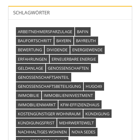
SCHLAGWÖRTER
ARBEITNEHMERSPARZULAGE
BAFIN
BAUFORTSCHRITT
BAYERN
BAYREUTH
BEWERTUNG
DIVIDENDE
ENERGIEWENDE
ERFAHRUNGEN
ERNEUERBARE ENERGIE
GELDANLAGE
GENOSSENSCHAFTEN
GENOSSENSCHAFTSANTEIL
GENOSSENSCHAFTSBETEILIGUNG
HUGO49
IMMOBILIE
IMMOBILIENINVESTMENT
IMMOBILIENMARKT
KFW-EFFIZIENZHAUS
KOSTENGÜNSTIGER WOHNRAUM
KÜNDIGUNG
KÜNDIGUNGSFRIST
MEHRWERTEWELT
NACHHALTIGES WOHNEN
NOVA SEDES