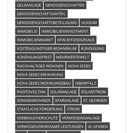
GELDANLAGE
GENOSSENSCHAFTEN
GENOSSENSCHAFTSANTEIL
GENOSSENSCHAFTSBETEILIGUNG
HUGO49
IMMOBILIE
IMMOBILIENINVESTMENT
IMMOBILIENMARKT
KFW-EFFIZIENZHAUS
KOSTENGÜNSTIGER WOHNRAUM
KÜNDIGUNG
KÜNDIGUNGSFRIST
MEHRWERTEWELT
NACHHALTIGES WOHNEN
NOVA SEDES
NOVA SEDES ERFAHRUNG
NOVA SEDES WOHNUNGSBAU
OBERPFALZ
PHOTOVOLTAIK
SOLARANLAGE
SOLARSTROM
SONNENWOHNEN
SPARANLAGE
ST. GEORGEN
STAATLICHE FÖRDERUNG
STROM
VERBRAUCHERSCHUTZ
VERMÖGENSANLAGE
VERMÖGENSWIRKSAME LEISTUNGEN
VL-SPAREN