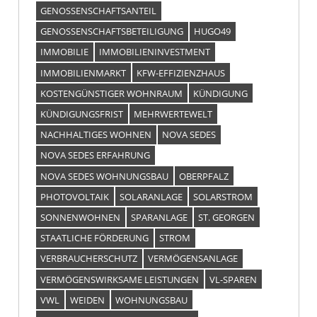
GENOSSENSCHAFTSANTEIL
GENOSSENSCHAFTSBETEILIGUNG
HUGO49
IMMOBILIE
IMMOBILIENINVESTMENT
IMMOBILIENMARKT
KFW-EFFIZIENZHAUS
KOSTENGÜNSTIGER WOHNRAUM
KÜNDIGUNG
KÜNDIGUNGSFRIST
MEHRWERTEWELT
NACHHALTIGES WOHNEN
NOVA SEDES
NOVA SEDES ERFAHRUNG
NOVA SEDES WOHNUNGSBAU
OBERPFALZ
PHOTOVOLTAIK
SOLARANLAGE
SOLARSTROM
SONNENWOHNEN
SPARANLAGE
ST. GEORGEN
STAATLICHE FÖRDERUNG
STROM
VERBRAUCHERSCHUTZ
VERMÖGENSANLAGE
VERMÖGENSWIRKSAME LEISTUNGEN
VL-SPAREN
VWL
WEIDEN
WOHNUNGSBAU