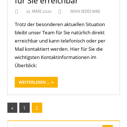
für Sie erreichbar
23. MÄRZ 2020
NOVA SEDES WBG
Trotz der besonderen aktuellen Situation
bleibt unser Team für Sie natürlich direkt
erreichbar und kann telefonisch oder per
Mail kontaktiert werden. Hier für Sie die
wichtigsten Kontaktinformationen im
Überblick:
WEITERLESEN ...
Seitennummerierung
Vorherige
«
1
2
Beiträge
der