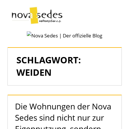
Zum
Inhalt
Menü
springen
Nova
Sedes
|
SCHLAGWORT:
Der
WEIDEN
offizielle
Blog
Die Wohnungen der Nova
Sedes sind nicht nur zur
Eigennutzung, sondern