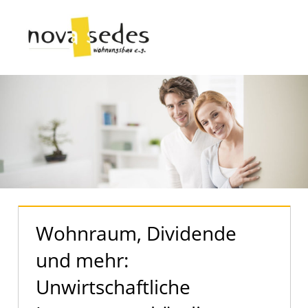
Zum
Inhalt
Menü
springen
Nova
Sedes
|
Der
offizielle
Blog
Wohnraum, Dividende
und mehr:
Unwirtschaftliche