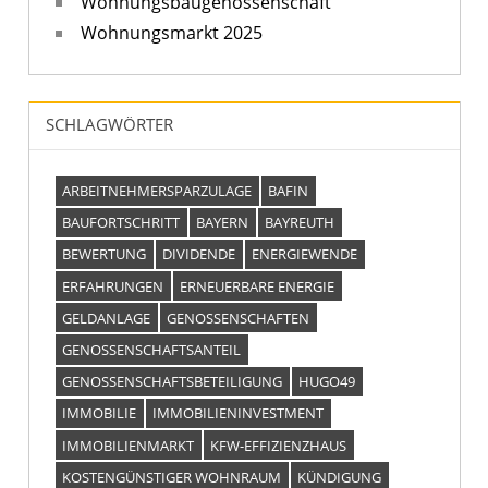
Wohnungsbaugenossenschaft
Wohnungsmarkt 2025
SCHLAGWÖRTER
ARBEITNEHMERSPARZULAGE
BAFIN
BAUFORTSCHRITT
BAYERN
BAYREUTH
BEWERTUNG
DIVIDENDE
ENERGIEWENDE
ERFAHRUNGEN
ERNEUERBARE ENERGIE
GELDANLAGE
GENOSSENSCHAFTEN
GENOSSENSCHAFTSANTEIL
GENOSSENSCHAFTSBETEILIGUNG
HUGO49
IMMOBILIE
IMMOBILIENINVESTMENT
IMMOBILIENMARKT
KFW-EFFIZIENZHAUS
KOSTENGÜNSTIGER WOHNRAUM
KÜNDIGUNG