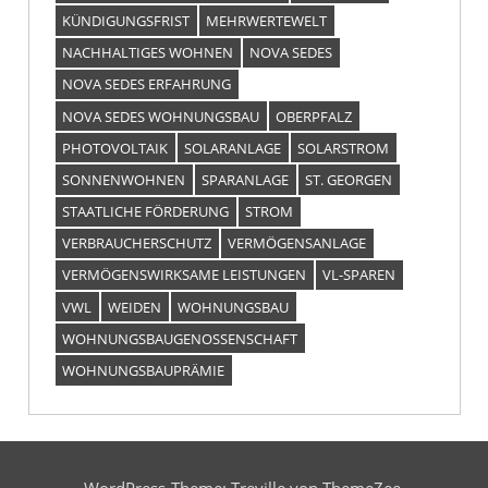
KÜNDIGUNGSFRIST
MEHRWERTEWELT
NACHHALTIGES WOHNEN
NOVA SEDES
NOVA SEDES ERFAHRUNG
NOVA SEDES WOHNUNGSBAU
OBERPFALZ
PHOTOVOLTAIK
SOLARANLAGE
SOLARSTROM
SONNENWOHNEN
SPARANLAGE
ST. GEORGEN
STAATLICHE FÖRDERUNG
STROM
VERBRAUCHERSCHUTZ
VERMÖGENSANLAGE
VERMÖGENSWIRKSAME LEISTUNGEN
VL-SPAREN
VWL
WEIDEN
WOHNUNGSBAU
WOHNUNGSBAUGENOSSENSCHAFT
WOHNUNGSBAUPRÄMIE
WordPress-Theme: Treville von ThemeZee.