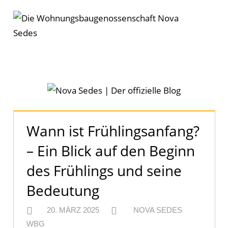
Zum
Inhalt
springen
Nova
Sedes
Menü
|
Der
offizielle
Wann ist Frühlingsanfang?
Blog
– Ein Blick auf den Beginn
des Frühlings und seine
Bedeutung
20. MÄRZ 2025
NOVA SEDES
WBG