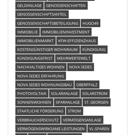
GELDANLAGE
GENOSSENSCHAFTEN
GENOSSENSCHAFTSANTEIL
GENOSSENSCHAFTSBETEILIGUNG
HUGO49
IMMOBILIE
IMMOBILIENINVESTMENT
IMMOBILIENMARKT
KFW-EFFIZIENZHAUS
KOSTENGÜNSTIGER WOHNRAUM
KÜNDIGUNG
KÜNDIGUNGSFRIST
MEHRWERTEWELT
NACHHALTIGES WOHNEN
NOVA SEDES
NOVA SEDES ERFAHRUNG
NOVA SEDES WOHNUNGSBAU
OBERPFALZ
PHOTOVOLTAIK
SOLARANLAGE
SOLARSTROM
SONNENWOHNEN
SPARANLAGE
ST. GEORGEN
STAATLICHE FÖRDERUNG
STROM
VERBRAUCHERSCHUTZ
VERMÖGENSANLAGE
VERMÖGENSWIRKSAME LEISTUNGEN
VL-SPAREN