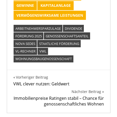
GEWINNE
KAPITALANLAGE
VERMÖGENSWIRKSAME LEISTUNGEN
ARBEITNEHMERSPARZULAGE
DIVIDENDE
FÖRDRUNG 2025
GENOSSENSCHAFTSANTEIL
NOVA SEDES
STAATLICHE FÖRDERUNG
VL-RECHNER
VWL
WOHNUNGSBAUGENOSSENSCHAFT
Beitragsnavigation
Vorheriger Beitrag
VWL clever nutzen: Geldwert
Nächster Beitrag
Immobilienpreise Ratingen stabil – Chance für
genossenschaftliches Wohnen