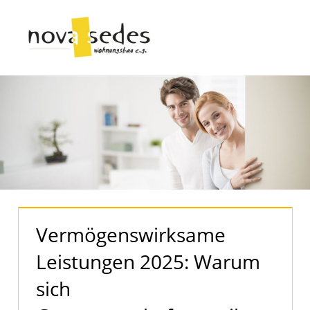
Zum
Inhalt
Menü
springen
Nova
Sedes
|
Der
offizielle
Blog
Vermögenswirksame
Leistungen 2025: Warum
sich