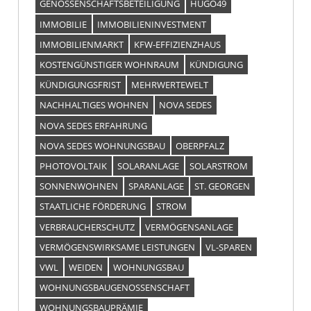
GENOSSENSCHAFTSBETEILIGUNG
HUGO49
IMMOBILIE
IMMOBILIENINVESTMENT
IMMOBILIENMARKT
KFW-EFFIZIENZHAUS
KOSTENGÜNSTIGER WOHNRAUM
KÜNDIGUNG
KÜNDIGUNGSFRIST
MEHRWERTEWELT
NACHHALTIGES WOHNEN
NOVA SEDES
NOVA SEDES ERFAHRUNG
NOVA SEDES WOHNUNGSBAU
OBERPFALZ
PHOTOVOLTAIK
SOLARANLAGE
SOLARSTROM
SONNENWOHNEN
SPARANLAGE
ST. GEORGEN
STAATLICHE FÖRDERUNG
STROM
VERBRAUCHERSCHUTZ
VERMÖGENSANLAGE
VERMÖGENSWIRKSAME LEISTUNGEN
VL-SPAREN
VWL
WEIDEN
WOHNUNGSBAU
WOHNUNGSBAUGENOSSENSCHAFT
WOHNUNGSBAUPRÄMIE