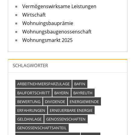
Vermögenswirksame Leistungen
Wirtschaft
Wohnuingsbauprämie
Wohnungsbaugenossenschaft
Wohnungsmarkt 2025
SCHLAGWÖRTER
ARBEITNEHMERSPARZULAGE
BAFIN
BAUFORTSCHRITT
BAYERN
BAYREUTH
BEWERTUNG
DIVIDENDE
ENERGIEWENDE
ERFAHRUNGEN
ERNEUERBARE ENERGIE
GELDANLAGE
GENOSSENSCHAFTEN
GENOSSENSCHAFTSANTEIL