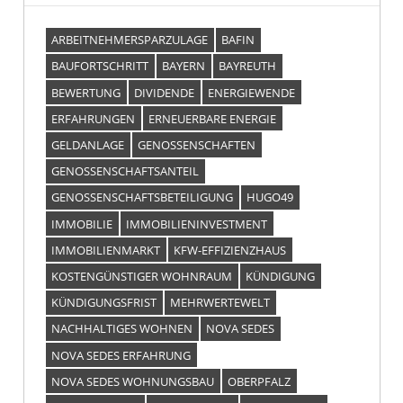
ARBEITNEHMERSPARZULAGE
BAFIN
BAUFORTSCHRITT
BAYERN
BAYREUTH
BEWERTUNG
DIVIDENDE
ENERGIEWENDE
ERFAHRUNGEN
ERNEUERBARE ENERGIE
GELDANLAGE
GENOSSENSCHAFTEN
GENOSSENSCHAFTSANTEIL
GENOSSENSCHAFTSBETEILIGUNG
HUGO49
IMMOBILIE
IMMOBILIENINVESTMENT
IMMOBILIENMARKT
KFW-EFFIZIENZHAUS
KOSTENGÜNSTIGER WOHNRAUM
KÜNDIGUNG
KÜNDIGUNGSFRIST
MEHRWERTEWELT
NACHHALTIGES WOHNEN
NOVA SEDES
NOVA SEDES ERFAHRUNG
NOVA SEDES WOHNUNGSBAU
OBERPFALZ