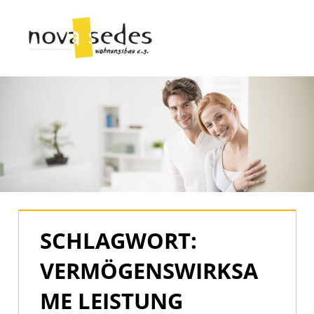
Zum
Inhalt
Menü
springen
Nova
Sedes
|
Der
offizielle
Blog
SCHLAGWORT:
VERMÖGENSWIRKSA
ME LEISTUNG