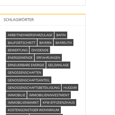
SCHLAGWÖRTER
ARBEITNEHMERSPARZULAGE
BAFIN
BAUFORTSCHRITT
BAYERN
BAYREUTH
BEWERTUNG
DIVIDENDE
ENERGIEWENDE
ERFAHRUNGEN
ERNEUERBARE ENERGIE
GELDANLAGE
GENOSSENSCHAFTEN
GENOSSENSCHAFTSANTEIL
GENOSSENSCHAFTSBETEILIGUNG
HUGO49
IMMOBILIE
IMMOBILIENINVESTMENT
IMMOBILIENMARKT
KFW-EFFIZIENZHAUS
KOSTENGÜNSTIGER WOHNRAUM