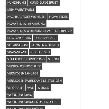
KÜNDIGUNG
KÜNDIGUNGSFRIST
MEHRWERTEWELT
NACHHALTIGES WOHNEN
NOVA SEDES
NOVA SEDES ERFAHRUNG
NOVA SEDES WOHNUNGSBAU
OBERPFALZ
PHOTOVOLTAIK
SOLARANLAGE
SOLARSTROM
SONNENWOHNEN
SPARANLAGE
ST. GEORGEN
STAATLICHE FÖRDERUNG
STROM
VERBRAUCHERSCHUTZ
VERMÖGENSANLAGE
VERMÖGENSWIRKSAME LEISTUNGEN
VL-SPAREN
VWL
WEIDEN
WOHNUNGSBAU
WOHNUNGSBAUGENOSSENSCHAFT
WOHNUNGSBAUPRÄMIE