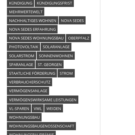
KÜNDIGUNG
KÜNDIGUNGSFRIST
MEHRWERTEWELT
NACHHALTIGES WOHNEN
NOVA SEDES
NOVA SEDES ERFAHRUNG
NOVA SEDES WOHNUNGSBAU
OBERPFALZ
PHOTOVOLTAIK
SOLARANLAGE
SOLARSTROM
SONNENWOHNEN
SPARANLAGE
ST. GEORGEN
STAATLICHE FÖRDERUNG
STROM
VERBRAUCHERSCHUTZ
VERMÖGENSANLAGE
VERMÖGENSWIRKSAME LEISTUNGEN
VL-SPAREN
VWL
WEIDEN
WOHNUNGSBAU
WOHNUNGSBAUGENOSSENSCHAFT
WOHNUNGSBAUPRÄMIE