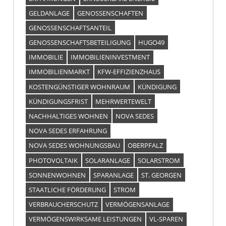
GELDANLAGE
GENOSSENSCHAFTEN
GENOSSENSCHAFTSANTEIL
GENOSSENSCHAFTSBETEILIGUNG
HUGO49
IMMOBILIE
IMMOBILIENINVESTMENT
IMMOBILIENMARKT
KFW-EFFIZIENZHAUS
KOSTENGÜNSTIGER WOHNRAUM
KÜNDIGUNG
KÜNDIGUNGSFRIST
MEHRWERTEWELT
NACHHALTIGES WOHNEN
NOVA SEDES
NOVA SEDES ERFAHRUNG
NOVA SEDES WOHNUNGSBAU
OBERPFALZ
PHOTOVOLTAIK
SOLARANLAGE
SOLARSTROM
SONNENWOHNEN
SPARANLAGE
ST. GEORGEN
STAATLICHE FÖRDERUNG
STROM
VERBRAUCHERSCHUTZ
VERMÖGENSANLAGE
VERMÖGENSWIRKSAME LEISTUNGEN
VL-SPAREN