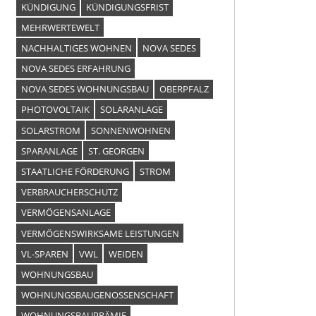
KÜNDIGUNG
KÜNDIGUNGSFRIST
MEHRWERTEWELT
NACHHALTIGES WOHNEN
NOVA SEDES
NOVA SEDES ERFAHRUNG
NOVA SEDES WOHNUNGSBAU
OBERPFALZ
PHOTOVOLTAIK
SOLARANLAGE
SOLARSTROM
SONNENWOHNEN
SPARANLAGE
ST. GEORGEN
STAATLICHE FÖRDERUNG
STROM
VERBRAUCHERSCHUTZ
VERMÖGENSANLAGE
VERMÖGENSWIRKSAME LEISTUNGEN
VL-SPAREN
VWL
WEIDEN
WOHNUNGSBAU
WOHNUNGSBAUGENOSSENSCHAFT
WOHNUNGSBAUPRÄMIE