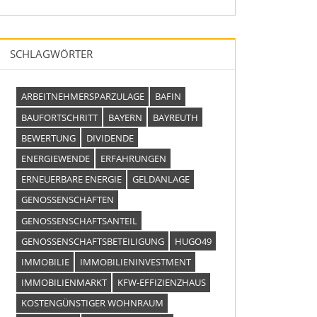
SCHLAGWÖRTER
ARBEITNEHMERSPARZULAGE
BAFIN
BAUFORTSCHRITT
BAYERN
BAYREUTH
BEWERTUNG
DIVIDENDE
ENERGIEWENDE
ERFAHRUNGEN
ERNEUERBARE ENERGIE
GELDANLAGE
GENOSSENSCHAFTEN
GENOSSENSCHAFTSANTEIL
GENOSSENSCHAFTSBETEILIGUNG
HUGO49
IMMOBILIE
IMMOBILIENINVESTMENT
IMMOBILIENMARKT
KFW-EFFIZIENZHAUS
KOSTENGÜNSTIGER WOHNRAUM