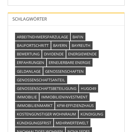
SCHLAGWÖRTER
ARBEITNEHMERSPARZULAGE
BAFIN
BAUFORTSCHRITT
BAYERN
BAYREUTH
BEWERTUNG
DIVIDENDE
ENERGIEWENDE
ERFAHRUNGEN
ERNEUERBARE ENERGIE
GELDANLAGE
GENOSSENSCHAFTEN
GENOSSENSCHAFTSANTEIL
GENOSSENSCHAFTSBETEILIGUNG
HUGO49
IMMOBILIE
IMMOBILIENINVESTMENT
IMMOBILIENMARKT
KFW-EFFIZIENZHAUS
KOSTENGÜNSTIGER WOHNRAUM
KÜNDIGUNG
KÜNDIGUNGSFRIST
MEHRWERTEWELT
NACHHALTIGES WOHNEN
NOVA SEDES