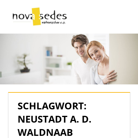
Zum
Inhalt
Menü
springen
Nova
Sedes
|
Der
offizielle
Blog
SCHLAGWORT:
NEUSTADT A. D.
WALDNAAB