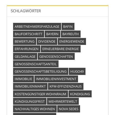
SCHLAGWÖRTER
ARBEITNEHMERSPARZULAGE
BAFIN
BAUFORTSCHRITT
BAYERN
BAYREUTH
BEWERTUNG
DIVIDENDE
ENERGIEWENDE
ERFAHRUNGEN
ERNEUERBARE ENERGIE
GELDANLAGE
GENOSSENSCHAFTEN
GENOSSENSCHAFTSANTEIL
GENOSSENSCHAFTSBETEILIGUNG
HUGO49
IMMOBILIE
IMMOBILIENINVESTMENT
IMMOBILIENMARKT
KFW-EFFIZIENZHAUS
KOSTENGÜNSTIGER WOHNRAUM
KÜNDIGUNG
KÜNDIGUNGSFRIST
MEHRWERTEWELT
NACHHALTIGES WOHNEN
NOVA SEDES