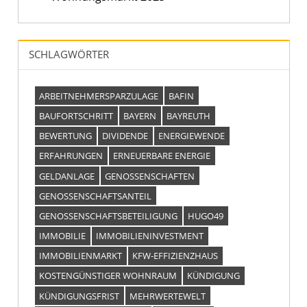
SCHLAGWÖRTER
ARBEITNEHMERSPARZULAGE
BAFIN
BAUFORTSCHRITT
BAYERN
BAYREUTH
BEWERTUNG
DIVIDENDE
ENERGIEWENDE
ERFAHRUNGEN
ERNEUERBARE ENERGIE
GELDANLAGE
GENOSSENSCHAFTEN
GENOSSENSCHAFTSANTEIL
GENOSSENSCHAFTSBETEILIGUNG
HUGO49
IMMOBILIE
IMMOBILIENINVESTMENT
IMMOBILIENMARKT
KFW-EFFIZIENZHAUS
KOSTENGÜNSTIGER WOHNRAUM
KÜNDIGUNG
KÜNDIGUNGSFRIST
MEHRWERTEWELT