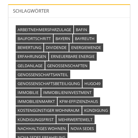
SCHLAGWÖRTER
ARBEITNEHMERSPARZULAGE
BAFIN
BAUFORTSCHRITT
BAYERN
BAYREUTH
BEWERTUNG
DIVIDENDE
ENERGIEWENDE
ERFAHRUNGEN
ERNEUERBARE ENERGIE
GELDANLAGE
GENOSSENSCHAFTEN
GENOSSENSCHAFTSANTEIL
GENOSSENSCHAFTSBETEILIGUNG
HUGO49
IMMOBILIE
IMMOBILIENINVESTMENT
IMMOBILIENMARKT
KFW-EFFIZIENZHAUS
KOSTENGÜNSTIGER WOHNRAUM
KÜNDIGUNG
KÜNDIGUNGSFRIST
MEHRWERTEWELT
NACHHALTIGES WOHNEN
NOVA SEDES
NOVA SEDES ERFAHRUNG