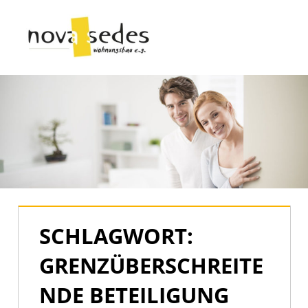
Zum
Inhalt
Menü
springen
Nova
Sedes
|
Der
offizielle
Blog
SCHLAGWORT:
GRENZÜBERSCHREITE
NDE BETEILIGUNG