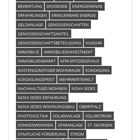
BEWERTUNG
DIVIDENDE
ENERGIEWENDE
ERFAHRUNGEN
ERNEUERBARE ENERGIE
GELDANLAGE
GENOSSENSCHAFTEN
GENOSSENSCHAFTSANTEIL
GENOSSENSCHAFTSBETEILIGUNG
HUGO49
IMMOBILIE
IMMOBILIENINVESTMENT
IMMOBILIENMARKT
KFW-EFFIZIENZHAUS
KOSTENGÜNSTIGER WOHNRAUM
KÜNDIGUNG
KÜNDIGUNGSFRIST
MEHRWERTEWELT
NACHHALTIGES WOHNEN
NOVA SEDES
NOVA SEDES ERFAHRUNG
NOVA SEDES WOHNUNGSBAU
OBERPFALZ
PHOTOVOLTAIK
SOLARANLAGE
SOLARSTROM
SONNENWOHNEN
SPARANLAGE
ST. GEORGEN
STAATLICHE FÖRDERUNG
STROM