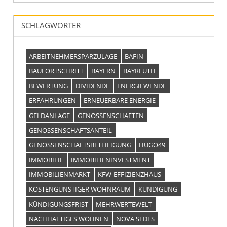
SCHLAGWÖRTER
ARBEITNEHMERSPARZULAGE
BAFIN
BAUFORTSCHRITT
BAYERN
BAYREUTH
BEWERTUNG
DIVIDENDE
ENERGIEWENDE
ERFAHRUNGEN
ERNEUERBARE ENERGIE
GELDANLAGE
GENOSSENSCHAFTEN
GENOSSENSCHAFTSANTEIL
GENOSSENSCHAFTSBETEILIGUNG
HUGO49
IMMOBILIE
IMMOBILIENINVESTMENT
IMMOBILIENMARKT
KFW-EFFIZIENZHAUS
KOSTENGÜNSTIGER WOHNRAUM
KÜNDIGUNG
KÜNDIGUNGSFRIST
MEHRWERTEWELT
NACHHALTIGES WOHNEN
NOVA SEDES