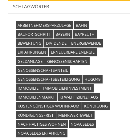
SCHLAGWÖRTER
ARBEITNEHMERSPARZULAGE
BAFIN
BAUFORTSCHRITT
BAYERN
BAYREUTH
BEWERTUNG
DIVIDENDE
ENERGIEWENDE
ERFAHRUNGEN
ERNEUERBARE ENERGIE
GELDANLAGE
GENOSSENSCHAFTEN
GENOSSENSCHAFTSANTEIL
GENOSSENSCHAFTSBETEILIGUNG
HUGO49
IMMOBILIE
IMMOBILIENINVESTMENT
IMMOBILIENMARKT
KFW-EFFIZIENZHAUS
KOSTENGÜNSTIGER WOHNRAUM
KÜNDIGUNG
KÜNDIGUNGSFRIST
MEHRWERTEWELT
NACHHALTIGES WOHNEN
NOVA SEDES
NOVA SEDES ERFAHRUNG