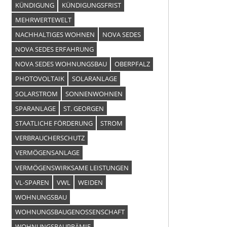
KÜNDIGUNG
KÜNDIGUNGSFRIST
MEHRWERTEWELT
NACHHALTIGES WOHNEN
NOVA SEDES
NOVA SEDES ERFAHRUNG
NOVA SEDES WOHNUNGSBAU
OBERPFALZ
PHOTOVOLTAIK
SOLARANLAGE
SOLARSTROM
SONNENWOHNEN
SPARANLAGE
ST. GEORGEN
STAATLICHE FÖRDERUNG
STROM
VERBRAUCHERSCHUTZ
VERMÖGENSANLAGE
VERMÖGENSWIRKSAME LEISTUNGEN
VL-SPAREN
VWL
WEIDEN
WOHNUNGSBAU
WOHNUNGSBAUGENOSSENSCHAFT
WOHNUNGSBAUPRÄMIE