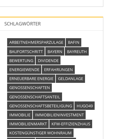
SCHLAGWÖRTER
ARBEITNEHMERSPARZULAGE
BAFIN
BAUFORTSCHRITT
BAYERN
BAYREUTH
BEWERTUNG
DIVIDENDE
ENERGIEWENDE
ERFAHRUNGEN
ERNEUERBARE ENERGIE
GELDANLAGE
GENOSSENSCHAFTEN
GENOSSENSCHAFTSANTEIL
GENOSSENSCHAFTSBETEILIGUNG
HUGO49
IMMOBILIE
IMMOBILIENINVESTMENT
IMMOBILIENMARKT
KFW-EFFIZIENZHAUS
KOSTENGÜNSTIGER WOHNRAUM